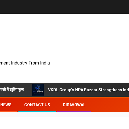
nment Industry From India
VKDL Group’s NPA Bazaar Strengthens India’s Distressed As
NEWS
CONTACT US
DISAVOWAL