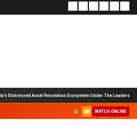
set Resolution Ecosystem Under The Leadership Of V K Dubey
WATCH ONLINE