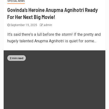
SPECIAL NEWS
Govinda’s Heroine Anupma Agnihotri Ready
For Her Next Big Movie!
September 19, 2025
admin
It's said there's a lull before the storm! If the pretty and
hugely talented Anupma Agnihotri is quiet for some...
2 min read