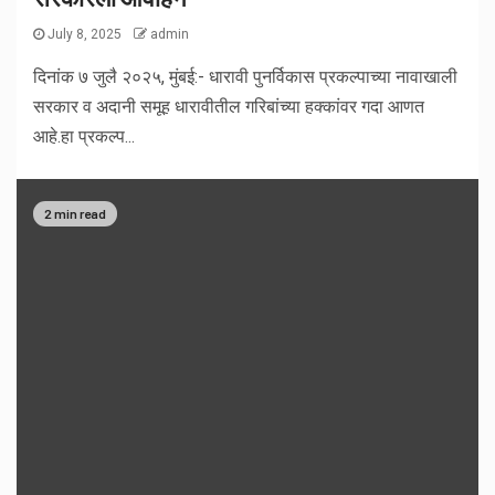
July 8, 2025
admin
दिनांक ७ जुलै २०२५, मुंबई:- धारावी पुनर्विकास प्रकल्पाच्या नावाखाली
सरकार व अदानी समूह धारावीतील गरिबांच्या हक्कांवर गदा आणत
आहे.हा प्रकल्प...
2 min read