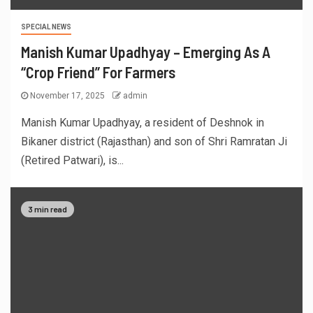
SPECIAL NEWS
Manish Kumar Upadhyay – Emerging As A
“Crop Friend” For Farmers
November 17, 2025
admin
Manish Kumar Upadhyay, a resident of Deshnok in
Bikaner district (Rajasthan) and son of Shri Ramratan Ji
(Retired Patwari), is...
3 min read