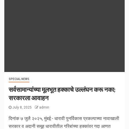
SPECIAL NEWS
सर्वसामान्यांच्या मूलभूत हक्काचे उल्लंघन करू नका;
सरकारला आवाहन
July 8, 2025
admin
दिनांक ७ जुलै २०२५, मुंबई:- धारावी पुनर्विकास प्रकल्पाच्या नावाखाली
सरकार व अदानी समूह धारावीतील गरिबांच्या हक्कांवर गदा आणत