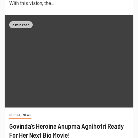
With this vision, the...
3 min read
SPECIAL NEWS
Govinda’s Heroine Anupma Agnihotri Ready
For Her Next Big Movie!