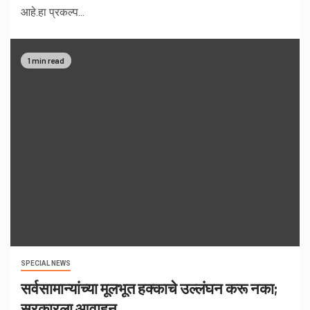
आहे.हा प्रकल्प...
1 min read
SPECIAL NEWS
सर्वसामान्यांच्या मूलभूत हक्काचे उल्लंघन करू नका;
सरकारला आवाहन