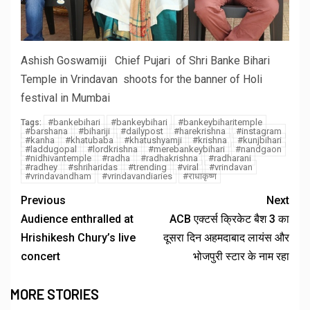
Ashish Goswamiji Chief Pujari of Shri Banke Bihari
Temple in Vrindavan shoots for the banner of Holi
festival in Mumbai
#bankebihari
#bankeybihari
#bankeybiharitemple
Tags:
#barshana
#bihariji
#dailypost
#harekrishna
#instagram
#kanha
#khatubaba
#khatushyamji
#krishna
#kunjbihari
#laddugopal
#lordkrishna
#merebankeybihari
#nandgaon
#nidhivantemple
#radha
#radhakrishna
#radharani
#radhey
#shriharidas
#trending
#viral
#vrindavan
#vrindavandham
#vrindavandiaries
#राधाकृष्ण
Previous
Next
Audience enthralled at
ACB एक्टर्स क्रिकेट बैश 3 का
Hrishikesh Chury’s live
दूसरा दिन अहमदाबाद लायंस और
concert
भोजपुरी स्टार के नाम रहा
MORE STORIES