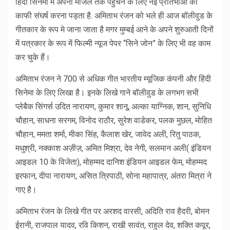
हिंदी सिनेमा मे अपनी मंजिल तक पहुंचने के लिए नई प्रतिभाओं को
काफी संघर्ष करना पड़ता है. अमिताभ रंजन को भले ही आज बॉलीवुड के
गीतकार के रूप मे जाना जाता है मगर मुम्बई आने के अपने शुरुआती दिनों
में पत्रकार के रूप में फिल्मी न्यूज पेपर “सिने जोन” के लिए भी वह काम
कर चुके हैं।
अमिताभ रंजन ने 700 से अधिक गीत भारतीय म्यूजिक कंपनी और हिंदी
सिनेमा के लिए लिखा है। इनके लिखे गाने बॉलीवुड के लगभग सभी
प्लेबैक सिंगर्स उदित नारायण, कुमार शानू, अल्का याग्निक, शान, सुनिधि
चौहान, साधना सरगम, विनोद राठौर, सुरेश वाडेकर, पलक मुछल, मोहित
चौहान, ममता शर्मा, मीका सिंह, कैलाश खेर, जावेद अली, रितु पाठक,
मधुश्री, नक्काश अज़ीज़, अमित मिश्रा, देव नेगी, सलमान अली( इंडियन
आइडल 10 के विजेता), मोहम्मद दानिश इंडियन आइडल फेम, मोहम्मद
इरफान, दीपा नारायण, असित त्रिपाठी, सोना महापात्र, अंतरा मित्रा ने
गाए है।
अमिताभ रंजन के लिखे गीत पर अरशद वारसी, अदिति राव हैदरी, बोमन
ईरानी, राजपाल यादव, रवि किशन, राखी सावंत, राहुल देव, शक्ति कपूर,