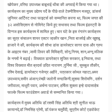
खोपेकर ,वरिष्ठ उपाध्यक्ष बाबूभाई थीबा की अगवाई में किया गया था।
कार्यक्रम का मुख्य उद्देश्य पर्दे के पीछे वाले टेक्नीशियन मजदूर, डांसर्स
जुनियर आर्टिस्ट तथा फाइटर्स को सम्मानित करना था, फिल्म जगत की
३२ असोसिएशन से नोमिनेट किये हुए सभासद तथा फिल्म इंडस्ट्री के
दिग्गज इस कार्यक्रम में शामिल हुए।चार घंटे के इस रंगारंग कार्यक्रम
का सुत्र संचालन शायर एक्टर जा़कीर खान ,निता बाजपेई और खुशबू
हाजारे ने की, कार्यक्रम की शोभा डांस डायरेक्टर सागर दास और ग्रुप
के आइटम नंबर ,जामी लिवर की मिमिक्री, सोनू निगम, शान,अन्नू मलिक
के नगमों ने बढ़ाई। विख्यात डायरेक्टर शुजित सरकार, इ.निवास, तथा
विश्व विख्यात मीत ब्रदर्स उदित नारायण ,पुर्निमा जी , सुमबुल तौकीर,
रश्मि देसाई, डायरेक्टर गजेन्द्र अहीरे , पत्रकार कोमल नहाटा,अमर
उपाध्याय,समीर अंजान,पंच्छी जलोनी मन्दाकिनी,सुशमा शिरोमणि , दर्शन
जरीवाला, माधुरी पवार, अर्चना पाटकर, हर्षिता शुक्ला इन्हे दादासाहेब
फाल्के फिल्म फाउंडेशन अवार्ड से सम्मानित किया गया।
कार्यक्रम में मुख्य अतिथि डॉ.रशमी सिंह अतिथि श्री सुनील भाऊ
कायानदे,डॉ निमसिंह प्रेमी, डॉ.पंकज चतुर्वेदी, सुप्रीम कोर्ट एडवोकेट