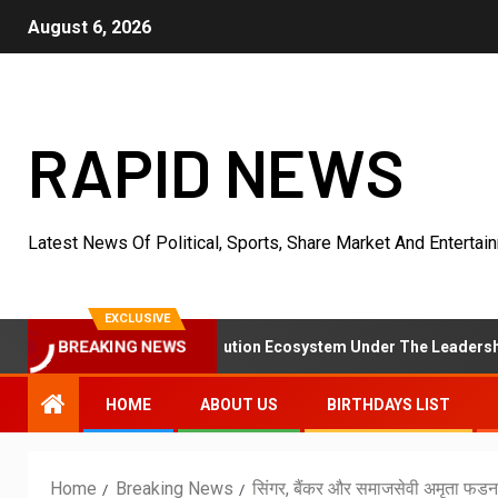
August 6, 2026
RAPID NEWS
Latest News Of Political, Sports, Share Market And Entertai
EXCLUSIVE
BREAKING NEWS
essed Asset Resolution Ecosystem Under The Leadership Of V K Dub
HOME
ABOUT US
BIRTHDAYS LIST
Home
Breaking News
सिंगर, बैंकर और समाजसेवी अमृता फडनवी