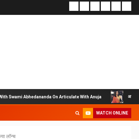
अनुजा सहाई के ‘आर्टिक्यु
bhedananda On Articulate With Anuja
WATCH ONLINE
िया लॉन्च