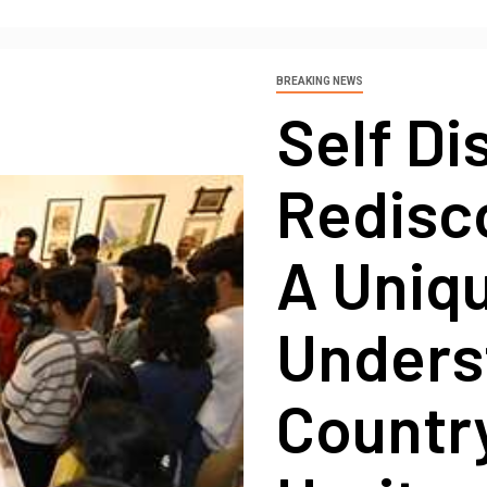
BREAKING NEWS
Self Di
Redisco
A Uniq
Unders
Country