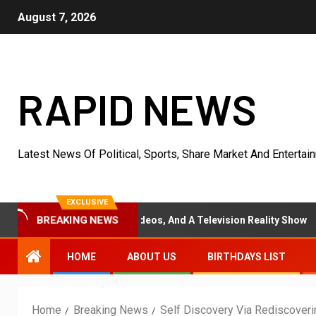
August 7, 2026
RAPID NEWS
Latest News Of Political, Sports, Share Market And Entertai
EXCLUSIVE
BREAKING NEWS
 Film, Music Videos, And A Television Reality Show
“Et
HOME
ABOUT US
BIRTHDAYS LIST
Home
Breaking News
Self Discovery Via Rediscoverin