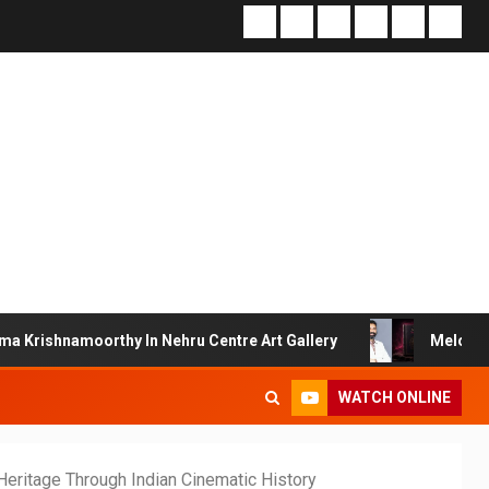
thy In Nehru Centre Art Gallery
Melooha Launches Arth
WATCH ONLINE
Heritage Through Indian Cinematic History