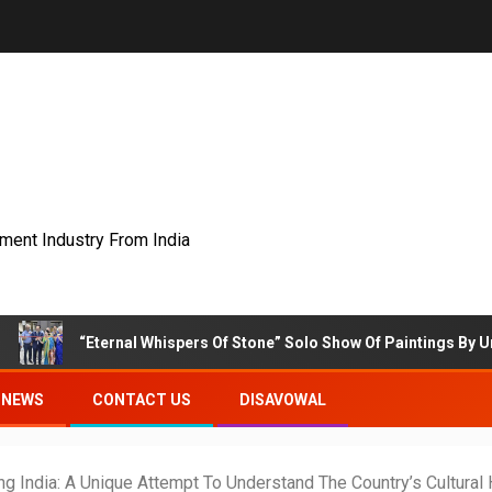
nment Industry From India
ernal Whispers Of Stone” Solo Show Of Paintings By Uma Krishnamoor
NEWS
CONTACT US
DISAVOWAL
g India: A Unique Attempt To Understand The Country’s Cultural 