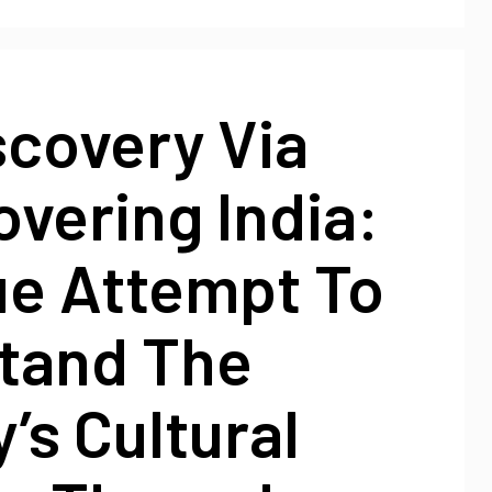
scovery Via
vering India:
ue Attempt To
tand The
’s Cultural