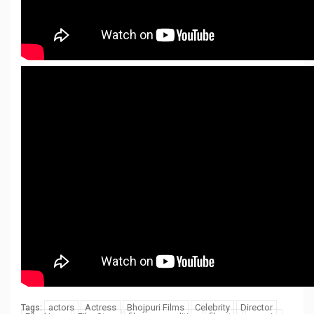
actors
Actress
Bhojpuri Films
Celebrity
Director
Tags: