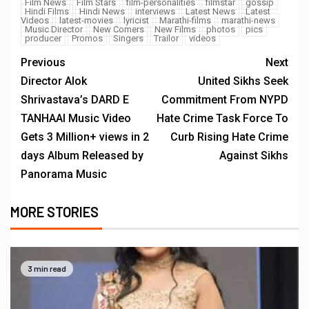
Film News
Film Stars
film-personalities
filmstar
gossip
Hindi Films
Hindi News
interviews
Latest News
Latest
Videos
latest-movies
lyricist
Marathi-films
marathi-news
Music Director
New Comers
New Films
photos
pics
producer
Promos
Singers
Trailor
videos
Previous
Next
Director Alok
United Sikhs Seek
Shrivastava’s DARD E
Commitment From NYPD
TANHAAI Music Video
Hate Crime Task Force To
Gets 3 Million+ views in 2
Curb Rising Hate Crime
days Album Released by
Against Sikhs
Panorama Music
MORE STORIES
3 min read