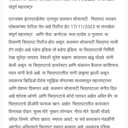
संपूर्ण महाराष्ट्र
प्राजक्ता इंटरप्राईजेस. प्रस्तुत सलमान सोसायटी . चित्रपट लवकर
प्रेक्षकांच्या भेटीला येत आहे रिलीज डेट 17/11/2023 या तारखेला
संपूर्ण महाराष्ट्र . आणि गोवा. कर्नाटक. मध्य प्रदेश. व गुजरात. या
ठिकाणी चित्रपट रिलीज होत असून. सलमान सोसायटी चित्रपट याची
टॅग लाईन आहे पडेगा इंडिया तो बडेगा इंडिया. या चित्रपटाची निर्मिती.
रेखा सुरेंद्र जगताप. वैशाली सुरेश चव्हाण .शांताराम खंडू भोंडवे. यांनी
केली असून. या चित्रपटाचे डायरेक्टर आणि संकलन कैलास काशिनाथ
पवार यांनी केले आहे. या चित्रपटातील गाणी उत्कृष्ट झाली असून
लवकरच व्हिडिओ पॅलेस म्युझिक चॅनलच्या माध्यमातून महाराष्ट्रभर
आणि देशभर दिसणार आहे. सलमान सोसायटी चित्रपटाला संगीत दिल
आहे श्रेयश आंगणे. आणि चित्रपटाचे कोरो ग्राफर आहेत अमित बँग. या
चित्रपटाचे डीओपी फारूक खान. आहेत. चित्रपटातील कलाकार
विनायक पोद्दार. शुभम मोरे. पुष्कर लोणकर. गौरव मोरे. देवकी भोंडवे.
उपेंद्र लिमये. वनिता खरात. नम्रता आवटे. या सर्व कलाकार मंडळींनी
अष्टपैलू अभिनयाने चित्रपट दमदार बनवला आहे. लवकरच रसिक