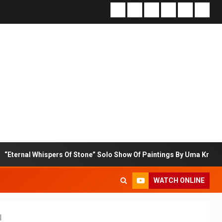
ers Of Stone” Solo Show Of Paintings By Uma Krishnamoorthy In Neh
WATCH ONLINE
I