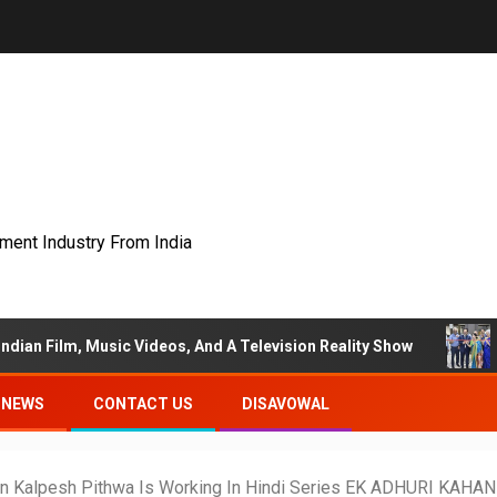
nment Industry From India
c Videos, And A Television Reality Show
“Eternal Whisp
NEWS
CONTACT US
DISAVOWAL
iyan Kalpesh Pithwa Is Working In Hindi Series EK ADHURI KAHAN