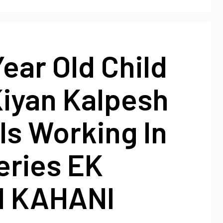
Year Old Child
Kiyan Kalpesh
Is Working In
eries EK
I KAHANI