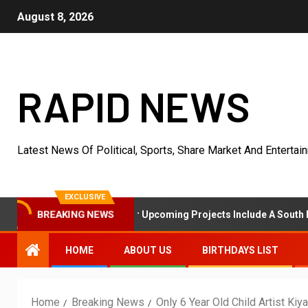
August 8, 2026
RAPID NEWS
Latest News Of Political, Sports, Share Market And Entertai
EXCLUSIVE
a Al Haq’s Her Upcoming Projects Include A South Indian Film, Musi
BREAKING NEWS
HOME
ABOUT US
BIRTHDAYS LIST
Home
Breaking News
Only 6 Year Old Child Artist K