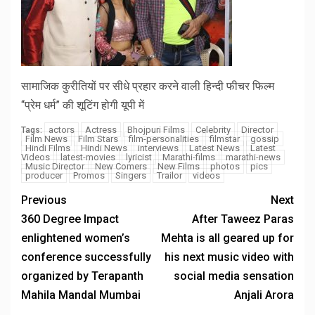
सामाजिक कुरीतियों पर सीधे प्रहार करने वाली हिन्दी फीचर फिल्म
“प्रेम धर्म” की शूटिंग होगी यूपी में
actors
Actress
Bhojpuri Films
Celebrity
Director
Tags:
Film News
Film Stars
film-personalities
filmstar
gossip
Hindi Films
Hindi News
interviews
Latest News
Latest
Videos
latest-movies
lyricist
Marathi-films
marathi-news
Music Director
New Comers
New Films
photos
pics
producer
Promos
Singers
Trailor
videos
Previous
Next
360 Degree Impact
After Taweez Paras
enlightened women’s
Mehta is all geared up for
conference successfully
his next music video with
organized by Terapanth
social media sensation
Mahila Mandal Mumbai
Anjali Arora