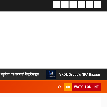
ं शूटिंग शुरू
VKDL Group’s NPA Bazaar Strengthens India’s
WATCH ONLINE