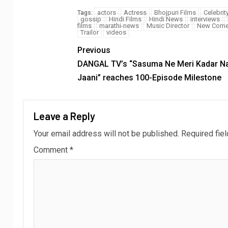
actors
Actress
Bhojpuri Films
Celebrit
Tags:
gossip
Hindi Films
Hindi News
interviews
films
marathi-news
Music Director
New Come
Trailor
videos
Previous
DANGAL TV’s “Sasuma Ne Meri Kadar N
Jaani” reaches 100-Episode Milestone
Leave a Reply
Your email address will not be published.
Required fie
Comment
*