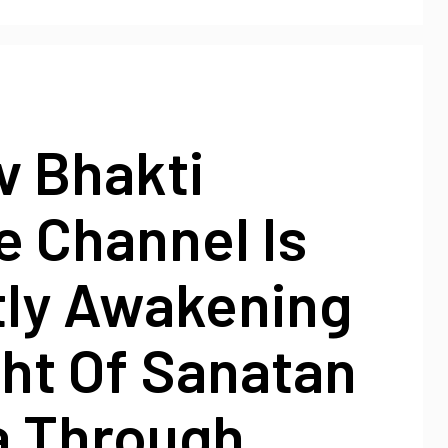
v Bhakti
e Channel Is
tly Awakening
ht Of Sanatan
 Through