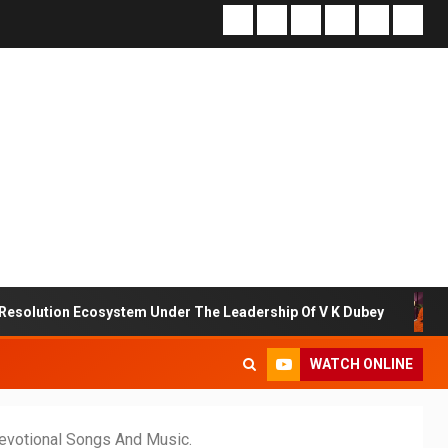
Ecosystem Under The Leadership Of V K Dubey
Anuja Sa
WATCH ONLINE
Devotional Songs And Music.