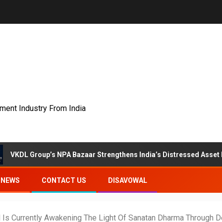
nment Industry From India
up’s NPA Bazaar Strengthens India’s Distressed Asset Resolution 
NEWS
CONTACT US
DISAVOWAL
 Is Currently Awakening The Light Of Sanatan Dharma Through 