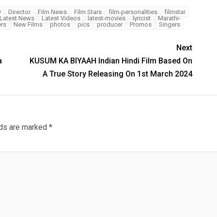
y
Director
Film News
Film Stars
film-personalities
filmstar
Latest News
Latest Videos
latest-movies
lyricist
Marathi-
rs
New Films
photos
pics
producer
Promos
Singers
Next
a
KUSUM KA BIYAAH Indian Hindi Film Based On
A True Story Releasing On 1st March 2024
lds are marked
*