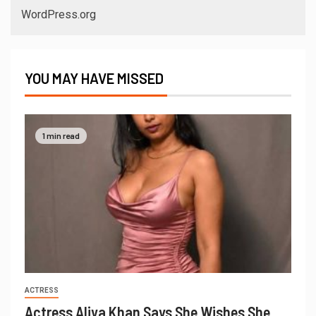
WordPress.org
YOU MAY HAVE MISSED
1 min read
ACTRESS
Actress Aliya Khan Says She Wishes She